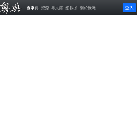
登入
查字典
資源
粵文庫
細數據
關於我哋