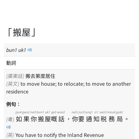
「搬屋」
bun
1
uk
1
動詞
(廣東話)
搬去第度居住
(英文)
to move house; to relocate; to move to another
residence
例句：
jyu4
gwo2
nei5
bun1
uk1
ge3
waa2
nei5
jiu3
tung1
zi1
seoi3
mou6
guk2
如
果
你
搬
屋
嘅
話
，
你
要
通
知
税
務
局
。
(粵)
(英)
You have to notify the Inland Revenue