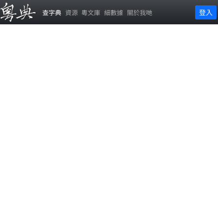
登入
查字典
資源
粵文庫
細數據
關於我哋