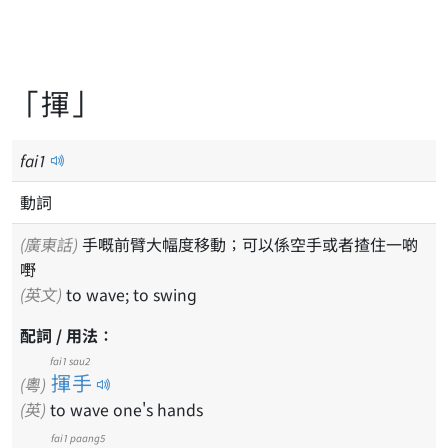
「揮」
fai
1
動詞
(廣東話)
手嘅前臂大幅度移動；可以係空手或者揸住一啲
嘢
(英文)
to wave; to swing
配詞 / 用法：
fai1 sau2
揮手
(粵)
(英)
to wave one's hands
fai1
paang5