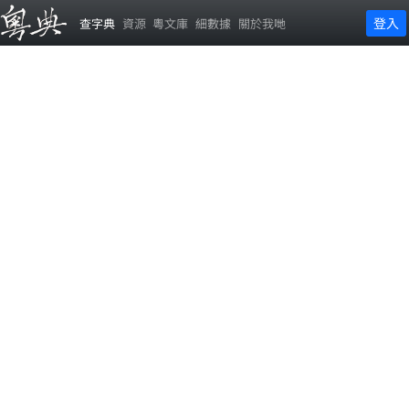
登入
查字典
資源
粵文庫
細數據
關於我哋