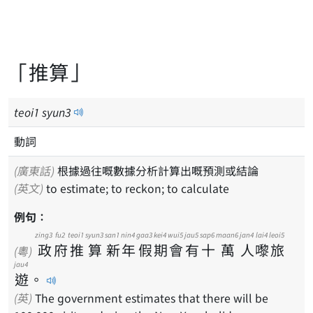
「推算」
teoi
1
syun
3
動詞
(廣東話)
根據過往嘅數據分析計算出嘅預測或結論
(英文)
to estimate; to reckon; to calculate
例句：
zing3
fu2
teoi1
syun3
san1
nin4
gaa3
kei4
wui5
jau5
sap6
maan6
jan4
lai4
leoi5
政
府
推
算
新
年
假
期
會
有
十
萬
人
嚟
旅
(粵)
jau4
遊
。
(英)
The government estimates that there will be