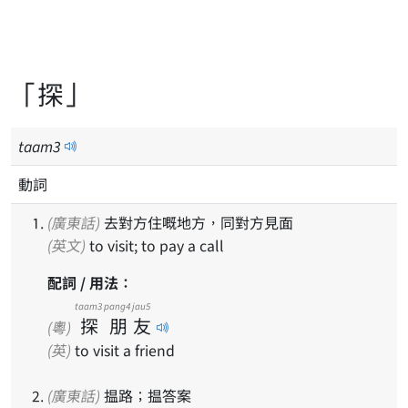
「探」
taam
3
動詞
(廣東話)
去對方住嘅地方，同對方見面
(英文)
to visit; to pay a call
配詞 / 用法：
taam3
pang4
jau5
探
朋
友
(粵)
(英)
to visit a friend
(廣東話)
揾路；揾答案