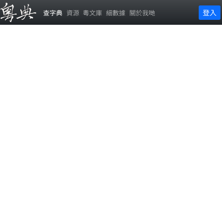
登入
查字典
資源
粵文庫
細數據
關於我哋