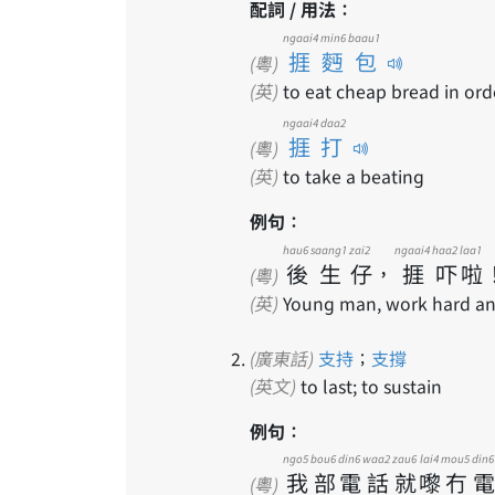
配詞 / 用法：
ngaai4 min6 baau1
捱麪包
(粵)
(英)
to eat cheap bread in or
ngaai4 daa2
捱打
(粵)
(英)
to take a beating
例句：
hau6
saang1
zai2
ngaai4
haa2
laa1
後
生
仔
，
捱
吓
啦
(粵)
(英)
Young man, work hard and 
(廣東話)
支持
；
支撐
(英文)
to last; to sustain
例句：
ngo5
bou6
din6
waa2
zau6
lai4
mou5
din6
我
部
電
話
就
嚟
冇
電
(粵)