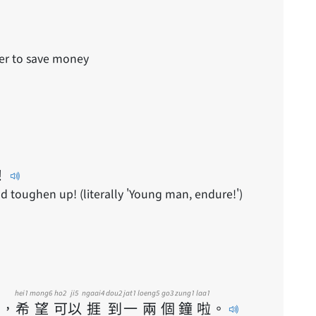
der to save money
！
toughen up! (literally 'Young man, endure!')
hei1
mong6
ho2
ji5
ngaai4
dou2
jat1
loeng5
go3
zung1
laa1
，
希
望
可
以
捱
到
一
兩
個
鐘
啦
。