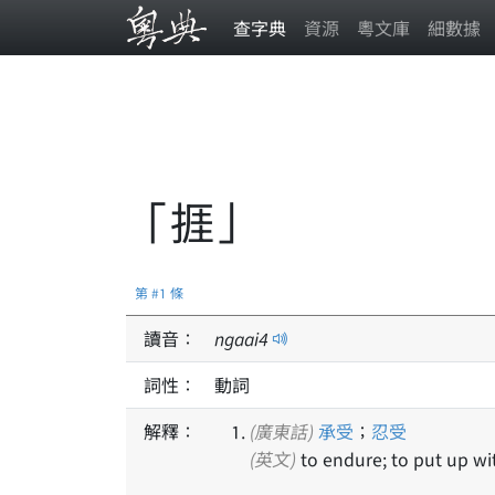
查字典
資源
粵文庫
細數據
「捱」
第 #1 條
讀音：
ngaai
4
詞性：
動詞
解釋：
(廣東話)
承受
；
忍受
(英文)
to endure; to put up wi