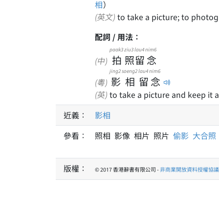
相
）
(英文)
to take a picture; to photo
配詞 / 用法：
paak3
ziu3
lau4
nim6
拍
照
留
念
(中)
jing2
soeng2
lau4
nim6
影
相
留
念
(粵)
(英)
to take a picture and keep it
近義：
影相
參看：
照相 影像 相片 照片
偷影
大合照
版權：
© 2017 香港辭書有限公司 -
非商業開放資料授權協議 1