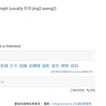
graph (usually
影相
jing2 soeng2)
 as a memory
影相
打卡
拍攝
拍膊頭
留影
留念
硬照
自拍
(部份類近詞彙取自
ToastyNews
數據分析)
.0
舉報問題
源碼
歡迎向我哋反映意見。 電郵：
info@words.hk
|
私隱政策聲明