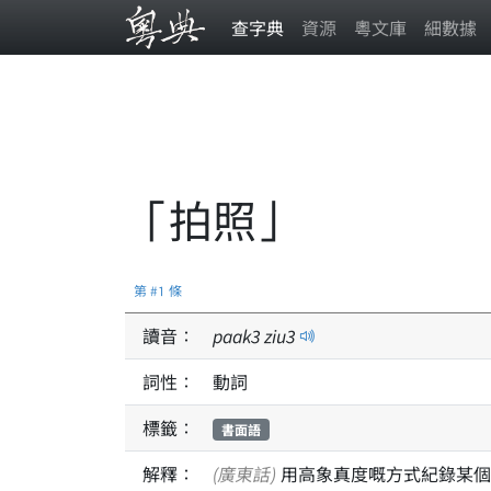
查字典
資源
粵文庫
細數據
「拍照」
第 #1 條
讀音：
paak
3
ziu
3
詞性：
動詞
標籤：
書面語
解釋：
(廣東話)
用高象真度嘅方式紀錄某個