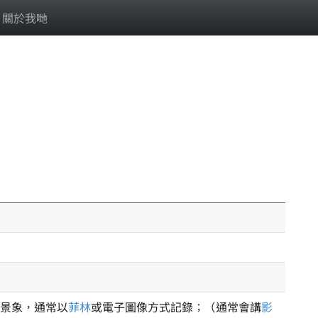
關於我哋
景象，通常以
菲林
或電子圖像方式記錄；（通常會講
影