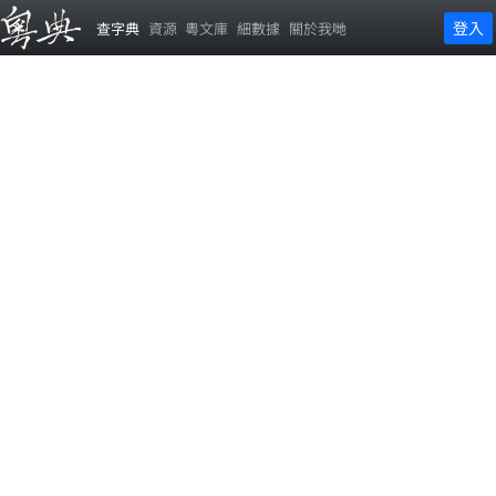
登入
查字典
資源
粵文庫
細數據
關於我哋