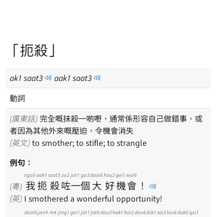
「扼殺」
ak
1
saat
3
aak
1
saat
3
動詞
(廣東話)
完全嘅抹殺一啲嘢，通常係形容自己做錯事，或
者因為其他外來嘅壓迫，令機會消失
(英文)
to smother; to stifle; to strangle
例句：
ngo5
aak1
saat3
zo2
jat1
go3
daai6
hou2
gei1
wui6
我
扼
殺
咗
一
個
大
好
機
會
！
(粵)
(英)
I smothered a wonderful opportunity!
daai6
jan4
m4
jing1
goi1
jat1
jat6
dou3
hak1
hai2
dou6
bik1
sai3
lou6
duk6
syu1