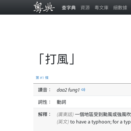
查字典
資源
粵文庫
細數據
「打風」
第 #1 條
讀音：
daa
2
fung
1
詞性：
動詞
解釋：
(廣東話)
一個地區受到颱風或強風吹
(英文)
to have a typhoon; for a ty