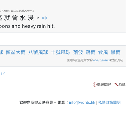
i1
zau6
wui5
seoi2
zam3
區
就
會
水
浸
。
oons and heavy rain hit.
球
傾盆大雨
八號風球
十號風球
落波
落雨
食風
黑雨
(部份類近詞彙取自
ToastyNews
數據分析)
.0
舉報問題
源碼
歡迎向我哋反映意見。 電郵：
info@words.hk
|
私隱政策聲明