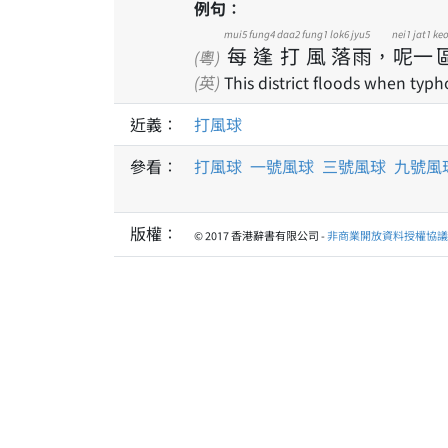
例句：
mui5
fung4
daa2
fung1
lok6
jyu5
nei1
jat1
keo
每
逢
打
風
落
雨
，
呢
一
(粵)
(英)
This district floods when typh
近義：
打風球
參看：
打風球
一號風球
三號風球
九號風
版權：
© 2017 香港辭書有限公司 -
非商業開放資料授權協議 1