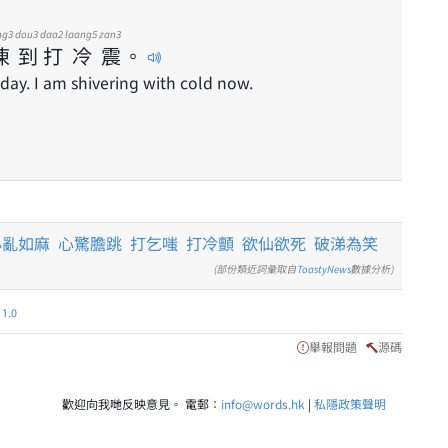
ng3
dou3
daa2
laang5
zan3
凍
到
打
冷
震
。
oday. I am shivering with cold now.
心亂如麻
心驚膽跳
打乞嗤
打冷顫
欲仙欲死
破涕為笑
(部份類近詞彙取自
ToastyNews
數據分析)
.0
舉報問題
源碼
歡迎向我哋反映意見。 電郵：
info@words.hk
|
私隱政策聲明