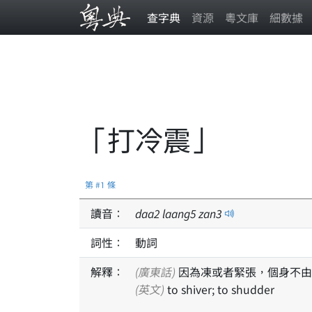
查字典
資源
粵文庫
細數據
「打冷震」
第 #1 條
讀音：
daa
2
laang
5
zan
3
詞性：
動詞
解釋：
(廣東話)
因為凍或者緊張，個身不由
(英文)
to shiver; to shudder