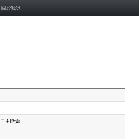
關於我哋
自主噉震