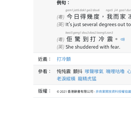
例句：
gam1
jat6
dak1
gei2
dou6
ngo5
ji4
gaa1
du
今
日
得
幾
度
，
我
而
家
(粵)
(英)
It's just several degrees out t
keoi5
geng1
dou3
daa2
laang5
zan3
佢
驚
到
打
冷
震
。
(粵)
(英)
She shuddered with fear.
近義：
打冷顫
參看：
忳忳震 顫抖
嗲聲嗲氣
嘰哩咕嚕
老淚縱橫
龍精虎猛
版權：
© 2021 香港辭書有限公司 -
非商業開放資料授權協議 1