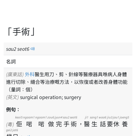
「手術」
sau
2
seot
6
名詞
(廣東話)
外科
醫生用刀、剪、針線等醫療器具喺病人身體
進行切除、縫合等治療嘅方法，以恢復或者改善身體功能
（量詞：個）
(英文)
surgical operation; surgery
例句：
keoi5
ngaam1
ngaam1
zou6
jyun4
sau2
seot6
ji1
sang1
waa6
jiu3
jau1
joeng5
佢
啱
啱
做
完
手
術
，
醫
生
話
要
休
養
(粵)
gei2
jat6