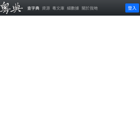
登入
查字典
資源
粵文庫
細數據
關於我哋