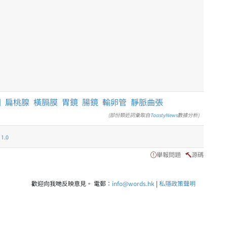
圖
扁桃腺
橫膈膜
胃鏡
腸鏡
輸卵管
靜脈曲張
(部份類近詞彙取自
ToastyNews
數據分析)
.0
舉報問題
源碼
歡迎向我哋反映意見。 電郵：
info@words.hk
|
私隱政策聲明