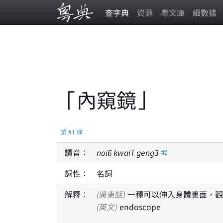
查字典
資源
粵文庫
細數據
「內窺鏡」
第 #1 條
讀音：
noi
6
kwai
1
geng
3
詞性：
名詞
解釋：
(廣東話)
一種可以伸入身體裏面，觀
(英文)
endoscope