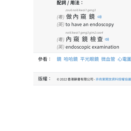
配詞 / 用法：
zou6
noi6
kwai1
geng3
做
內
窺
鏡
(粵)
(英)
to have an endoscopy
noi6
kwai1
geng3
gim2
caa4
內
窺
鏡
檢
查
(粵)
(英)
endoscopic examination
參看：
鏡
哈哈鏡
平光眼鏡
微血管
心電
版權：
© 2022 香港辭書有限公司 -
非商業開放資料授權協議 1