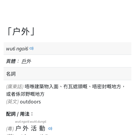
「户外」
wu
6
ngoi
6
異體：
戶
外
名詞
(廣東話)
唔喺建築物入面、冇瓦遮頭嘅、唔密封嘅地方，
或者係郊野嘅地方
(英文)
outdoors
配詞 / 用法：
wu6
ngoi6
wut6
dung6
户
外
活
動
(粵)