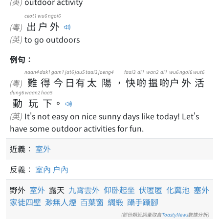
(英)
outdoor activity
ceot1
wu6
ngoi6
出
户
外
(粵)
(英)
to go outdoors
例句：
naan4
dak1
gam1
jat6
jau5
taai3
joeng4
faai3
di1
wan2
di1
wu6
ngoi6
wut6
難
得
今
日
有
太
陽
，
快
啲
揾
啲
户
外
活
(粵)
dung6
waan2
haa5
動
玩
下
。
(英)
It's not easy on nice sunny days like today! Let's
have some outdoor activities for fun.
近義：
室外
反義：
室內
户內
野外
室外
露天
九霄雲外
仰卧起坐
伏匿匿
化糞池
塞外
家徒四壁
渺無人煙
百葉窗
綢緞
躡手躡腳
(部份類近詞彙取自
ToastyNews
數據分析)