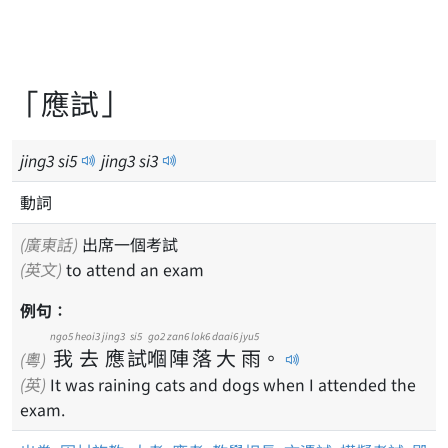
「應試」
jing
3
si
5
jing
3
si
3
動詞
(廣東話)
出席一個考試
(英文)
to attend an exam
例句：
ngo5
heoi3
jing3
si5
go2
zan6
lok6
daai6
jyu5
我
去
應
試
嗰
陣
落
大
雨
。
(粵)
(英)
It was raining cats and dogs when I attended the
exam.