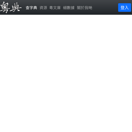
登入
查字典
資源
粵文庫
細數據
關於我哋