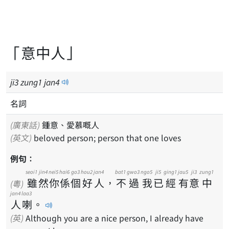
「意中人」
ji
3
zung
1
jan
4
名詞
(廣東話)
鍾意、愛慕嘅人
(英文)
beloved person; person that one loves
例句：
seoi1
jin4
nei5
hai6
go3
hou2
jan4
bat1
gwo3
ngo5
ji5
ging1
jau5
ji3
zung1
雖
然
你
係
個
好
人
，
不
過
我
已
經
有
意
中
(粵)
jan4
laa3
人
喇
。
(英)
Although you are a nice person, I already have