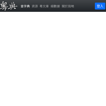
登入
查字典
資源
粵文庫
細數據
關於我哋