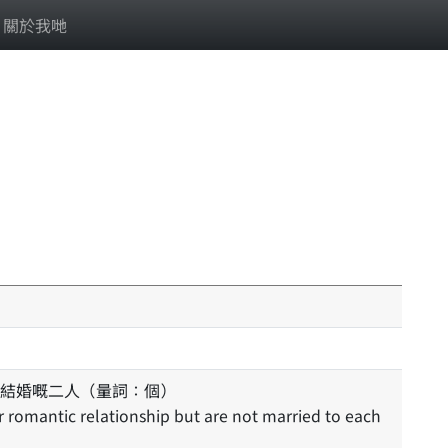
關於我哋
結婚嘅二人（量詞：個）