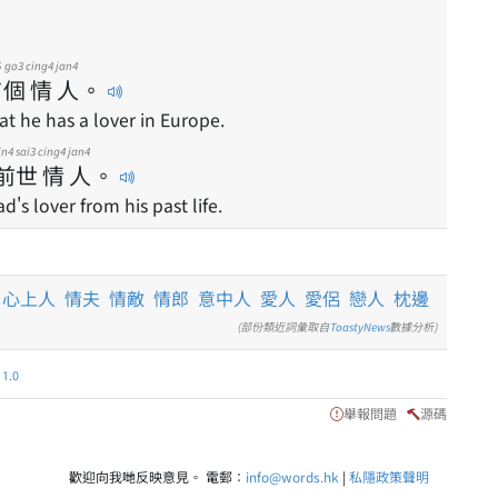
5
go3
cing4
jan4
有
個
情
人
。
t he has a lover in Europe.
in4
sai3
cing4
jan4
前
世
情
人
。
d's lover from his past life.
心上人
情夫
情敵
情郎
意中人
愛人
愛侶
戀人
枕邊
(部份類近詞彙取自
ToastyNews
數據分析)
.0
舉報問題
源碼
歡迎向我哋反映意見。 電郵：
info@words.hk
|
私隱政策聲明