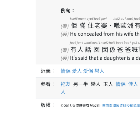
例句：
keoi5
mun4
zyu6
lou5
po4
hai2
au1
zau1
jau
佢
瞞
住
老
婆
，
喺
歐
洲
(粵)
(英)
He concealed from his wife tha
jau5
jan4
waa5
neoi4
neoi2
hai6
baa4
baa1
ge3
c
有
人
話
囡
囡
係
爸
爸
嘅
(粵)
(英)
It's said that a daughter is a da
近義：
情侶
愛人
愛侶
戀人
參看：
拖友
另一半 戀人 玉人
情侶
佳人
人
版權：
© 2018 香港辭書有限公司 -
非商業開放資料授權協議 1