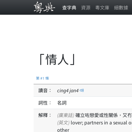
查字典
資源
粵文庫
細數據
「情人」
第 #1 條
讀音：
cing
4
jan
4
詞性：
名詞
解釋：
(廣東話)
確立咗戀愛或性關係，又冇
(英文)
lover; partners in a sexual or romantic relationship but are not married to each
other