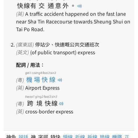
快
線
有
交
通
意
外
。
(英)
A traffic accident happened on the fast lane
near Sha Tin Racecourse towards Sheung Shui on
Tai Po Road.
(廣東話)
停站少、快速嘅公共交通班次
(英文)
(of public transport) express
配詞 / 用法：
gei1 coeng4 faai3 sin3
機場快線
(粵)
(英)
Airport Express
kwaa1
ging2
faai3
sin3
跨
境
快
線
(粵)
(英)
cross-border express
神色
説話
神 字詞 特快
慢線
折線
拆線
暗線
機鐵
正