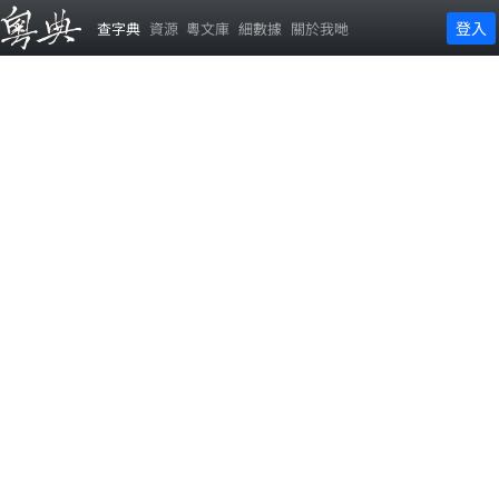
登入
查字典
資源
粵文庫
細數據
關於我哋