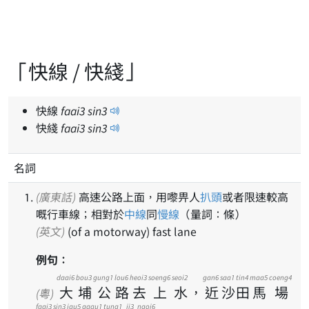
「快線 / 快綫」
快線
faai
3
sin
3
快綫
faai
3
sin
3
名詞
(廣東話)
高速公路上面，用嚟畀人
扒頭
或者限速較高
嘅行車線；相對於
中線
同
慢線
（量詞：條）
(英文)
(of a motorway) fast lane
例句：
daai6
bou3
gung1
lou6
heoi3
soeng6
seoi2
gan6
saa1
tin4
maa5
coeng4
大
埔
公
路
去
上
水
，
近
沙
田
馬
場
(粵)
faai3
sin3
jau5
gaau1
tung1
ji3
ngoi6