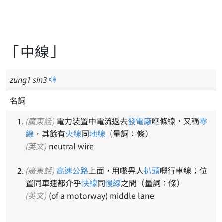
「中線」
zung
1
sin
3
名詞
(廣東話)
電力裝置中電流返去
發電廠
嗰條線，又稱
零
線
，其餘有
火線
同
地線
（量詞：條）
(英文)
neutral wire
(廣東話)
高速公路
上面，用嚟畀人
扒頭
嘅行車線；位
置同車速都介乎
快線
同
慢線
之間（量詞：條）
(英文)
(of a motorway) middle lane