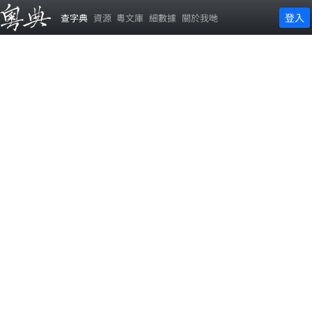
登入
查字典
資源
粵文庫
細數據
關於我哋