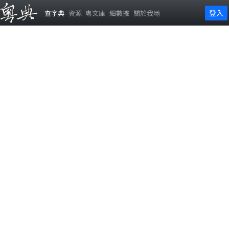
登入
查字典
資源
粵文庫
細數據
關於我哋