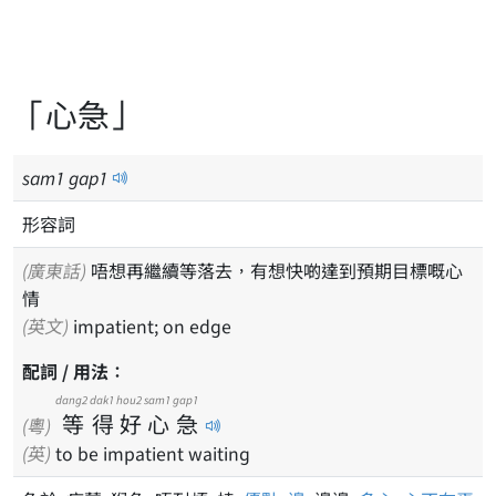
「心急」
sam
1
gap
1
形容詞
(廣東話)
唔想再繼續等落去，有想快啲達到預期目標嘅心
情
(英文)
impatient; on edge
配詞 / 用法：
dang2
dak1
hou2
sam1
gap1
等
得
好
心
急
(粵)
(英)
to be impatient waiting