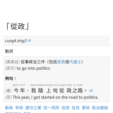
「從政」
cung
4
zing
3
動詞
(廣東話)
從事政治工作（包括
官員
或
代議士
）
(英文)
to go into politics
例句：
gam1
nin4
ngo5
daap6
soeng5
zo2
cung4
zing3
zi1
lou6
今
年
，
我
踏
上
咗
從
政
之
路
。
(粵)
(英)
This year, I got started on the road to politics.
勤政
參政
建功立業
從一而終
從商
從良
掌政
政治婚姻