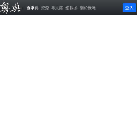
登入
查字典
資源
粵文庫
細數據
關於我哋