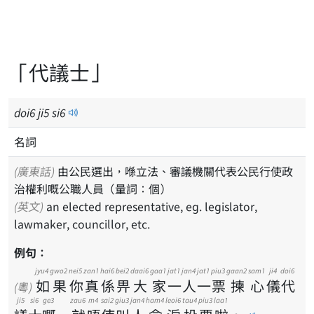
「代議士」
doi
6
ji
5
si
6
名詞
(廣東話)
由公民選出，喺立法、審議機關代表公民行使政
治權利嘅公職人員（量詞：個）
(英文)
an elected representative, eg. legislator,
lawmaker, councillor, etc.
例句：
jyu4
gwo2
nei5
zan1
hai6
bei2
daai6
gaa1
jat1
jan4
jat1
piu3
gaan2
sam1
ji4
doi6
如
果
你
真
係
畀
大
家
一
人
一
票
揀
心
儀
代
(粵)
ji5
si6
ge3
zau6
m4
sai2
giu3
jan4
ham4
leoi6
tau4
piu3
laa1