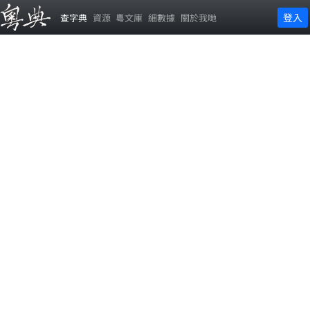
登入
查字典
資源
粵文庫
細數據
關於我哋