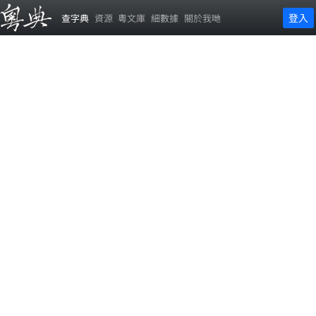
登入
查字典
資源
粵文庫
細數據
關於我哋