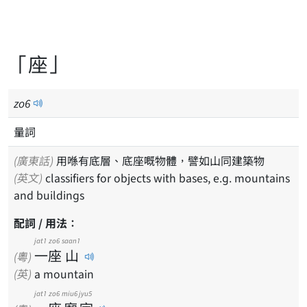
「座」
zo
6
量詞
(廣東話)
用喺有底層、底座嘅物體，譬如山同建築物
(英文)
classifiers for objects with bases, e.g. mountains
and buildings
配詞 / 用法：
jat1
zo6
saan1
一
座
山
(粵)
(英)
a mountain
jat1
zo6
miu6
jyu5