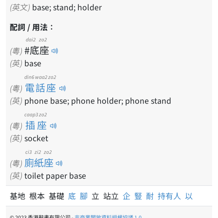
(英文)
base; stand; holder
配詞 / 用法：
dai2 zo2
#底座
(粵)
(英)
base
din6 waa2 zo2
電話座
(粵)
(英)
phone base; phone holder; phone stand
caap3 zo2
插座
(粵)
(英)
socket
ci3 zi2 zo2
廁紙座
(粵)
(英)
toilet paper base
基地 根本 基礎
底
腳
立 站立
企
豎
耐
持有人
以
© 2023 香港辭書有限公司 -
非商業開放資料授權協議 1.0