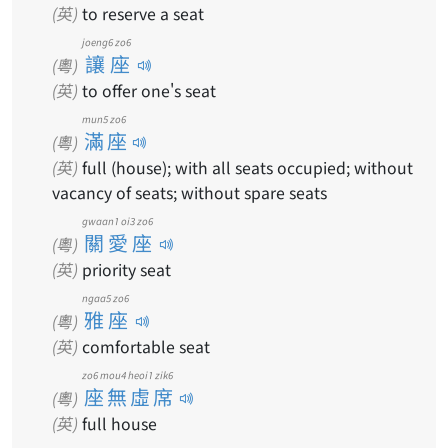
(英)
to reserve a seat
joeng6 zo6
讓座
(粵)
(英)
to offer one's seat
mun5 zo6
滿座
(粵)
(英)
full (house); with all seats occupied; without
vacancy of seats; without spare seats
gwaan1 oi3 zo6
關愛座
(粵)
(英)
priority seat
ngaa5 zo6
雅座
(粵)
(英)
comfortable seat
zo6 mou4 heoi1 zik6
座無虛席
(粵)
(英)
full house