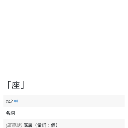
「座」
zo
2
名詞
(廣東話)
底層（量詞：個）