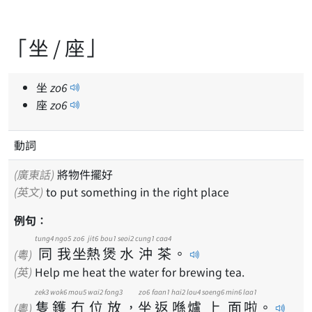
「坐 / 座」
坐
zo
6
座
zo
6
動詞
(廣東話)
將物件擺好
(英文)
to put something in the right place
例句：
tung4
ngo5
zo6
jit6
bou1
seoi2
cung1
caa4
同
我
坐
熱
煲
水
沖
茶
。
(粵)
(英)
Help me heat the water for brewing tea.
zek3
wok6
mou5
wai2
fong3
zo6
faan1
hai2
lou4
soeng6
min6
laa1
隻
鑊
冇
位
放
，
坐
返
喺
爐
上
面
啦
。
(粵)