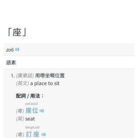
「座」
zo
6
語素
(廣東話)
用嚟坐嘅位置
(英文)
a place to sit
配詞 / 用法：
zo6 wai2
座位
(粵)
(英)
seat
deng6 zo6
訂座
(粵)