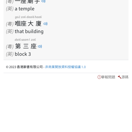
一
座
廟
宇
(粵)
(英)
a temple
go2
zo6
daai6
haa6
嗰
座
大
廈
(粵)
(英)
that building
dai6
saam1
zo6
第
三
座
(粵)
(英)
block 3
© 2023 香港辭書有限公司 -
非商業開放資料授權協議 1.0
舉報問題
源碼