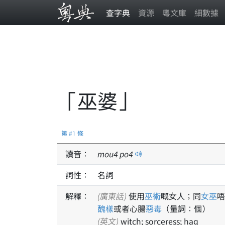
查字典
資源
粵文庫
細數據
「巫婆」
第 #1 條
讀音：
mou
4
po
4
詞性：
名詞
解釋：
(廣東話)
使用
巫術
嘅女人；同
女巫
唔
醜樣
或者心腸
惡毒
（量詞：個）
(英文)
witch; sorceress; hag