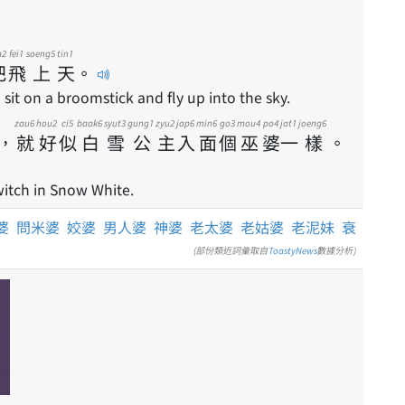
a2
fei1
soeng5
tin1
把
飛
上
天
。
sit on a broomstick and fly up into the sky.
zau6
hou2
ci5
baak6
syut3
gung1
zyu2
jap6
min6
go3
mou4
po4
jat1
joeng6
，
就
好
似
白
雪
公
主
入
面
個
巫
婆
一
樣
。
 witch in Snow White.
婆
問米婆
姣婆
男人婆
神婆
老太婆
老姑婆
老泥妹
衰
(部份類近詞彙取自
ToastyNews
數據分析)