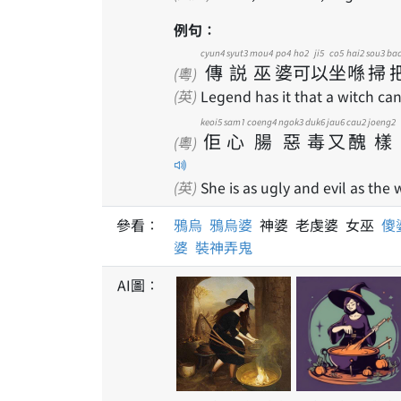
例句：
cyun4
syut3
mou4
po4
ho2
ji5
co5
hai2
sou3
ba
傳
説
巫
婆
可
以
坐
喺
掃
(粵)
(英)
Legend has it that a witch can 
keoi5
sam1
coeng4
ngok3
duk6
jau6
cau2
joeng2
佢
心
腸
惡
毒
又
醜
樣
(粵)
(英)
She is as ugly and evil as the
參看：
鴉烏
鴉烏婆
神婆 老虔婆 女巫
傻
婆
裝神弄鬼
AI圖：