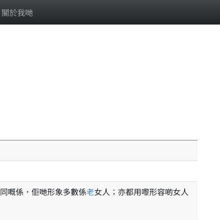
關於我哋
同嘅係，佢哋形象多數係
老
女人；亦都用嚟形容啲女人