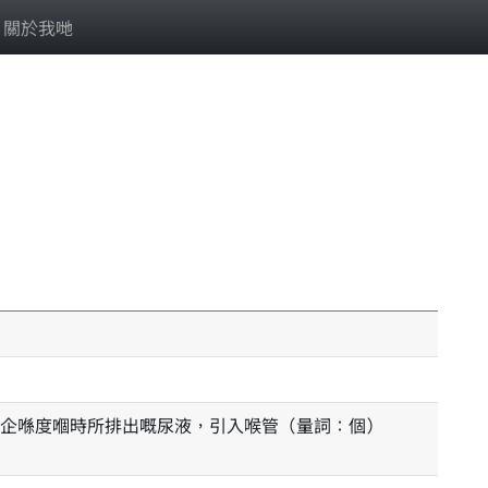
關於我哋
企喺度嗰時所排出嘅尿液，引入喉管（量詞：個）