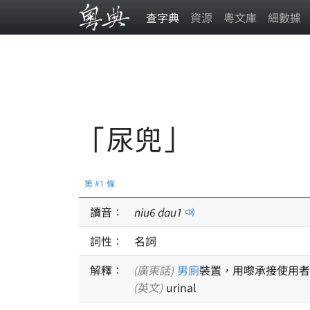
查字典
資源
粵文庫
細數據
「尿兜」
第 #1 條
讀音：
niu
6
dau
1
詞性：
名詞
解釋：
(廣東話)
男廁
裝置，用嚟承接使用者
(英文)
urinal