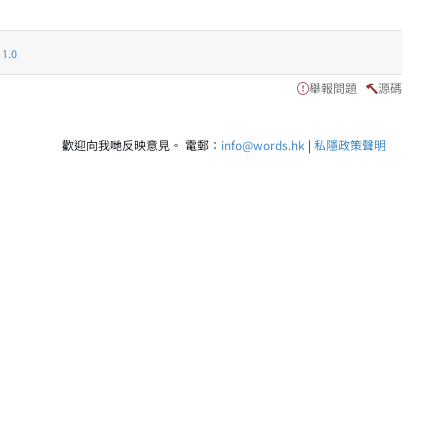
.0
舉報問題
源碼
歡迎向我哋反映意見。 電郵：
info@words.hk
|
私隱政策聲明