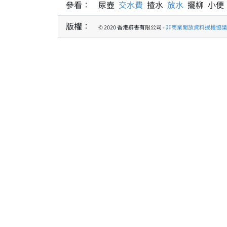
參看：
尿壺
交水費
揸水
放水
擺柳 小便
版權：
© 2020 香港辭書有限公司 -
非商業開放資料授權協議 1