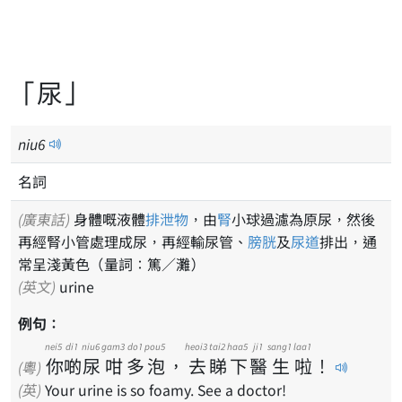
「尿」
niu
6
名詞
(廣東話)
身體嘅液體
排泄物
，由
腎
小球過濾為原尿，然後
再經腎小管處理成尿，再經輸尿管、
膀胱
及
尿道
排出，通
常呈淺黃色（量詞：篤／灘）
(英文)
urine
例句：
nei5
di1
niu6
gam3
do1
pou5
heoi3
tai2
haa5
ji1
sang1
laa1
你
啲
尿
咁
多
泡
，
去
睇
下
醫
生
啦
！
(粵)
(英)
Your urine is so foamy. See a doctor!