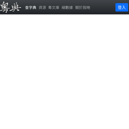
登入
查字典
資源
粵文庫
細數據
關於我哋