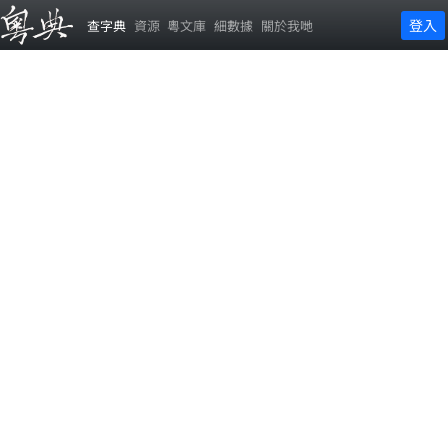
登入
查字典
資源
粵文庫
細數據
關於我哋