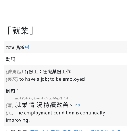
「就業」
zau
6
jip
6
動詞
(廣東話)
有份工；任職某份工作
(英文)
to have a job; to be employed
例句：
zau6
jip6
cing4
fong3
ci4
zuk6
goi2
sin6
就
業
情
況
持
續
改
善
。
(粵)
(英)
The employment condition is continually
improving.