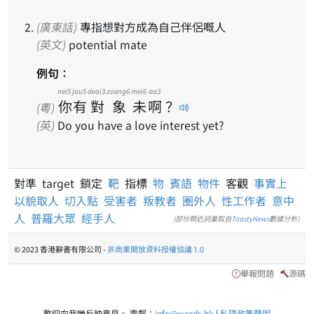
(廣東話)
專指想對方成為自己伴侶嘅人
(英文)
potential mate
例句：
nei5
jau5
deoi3
zoeng6
mei6
aa3
你
有
對
象
未
啊
？
(粵)
(英)
Do you have a love interest yet?
對準 target 鎖定
靶
指標
物
賓語
物件
客觀
事實上
以貌取人
切入點
受害者
叛教者
圈外人
性工作者
意中
人
普羅大眾
經手人
(部份類近詞彙取自
ToastyNews
數據分析)
© 2023 香港辭書有限公司 -
非商業開放資料授權協議 1.0
舉報問題
源碼
歡迎向我哋反映意見。 電郵：
info@words.hk
|
私隱政策聲明