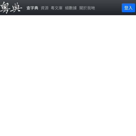
登入
查字典
資源
粵文庫
細數據
關於我哋