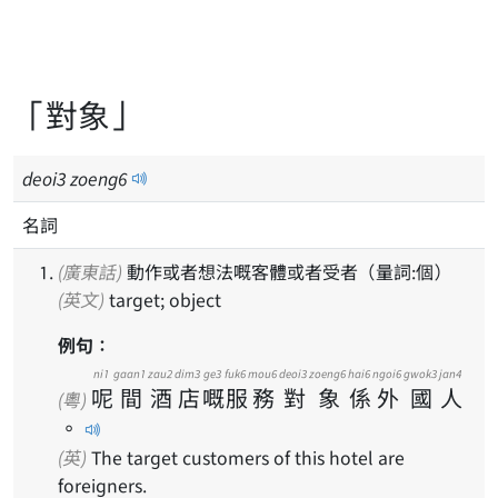
「對象」
deoi
3
zoeng
6
名詞
(廣東話)
動作或者想法嘅客體或者受者（量詞:個）
(英文)
target; object
例句：
ni1
gaan1
zau2
dim3
ge3
fuk6
mou6
deoi3
zoeng6
hai6
ngoi6
gwok3
jan4
呢
間
酒
店
嘅
服
務
對
象
係
外
國
人
(粵)
。
(英)
The target customers of this hotel are
foreigners.