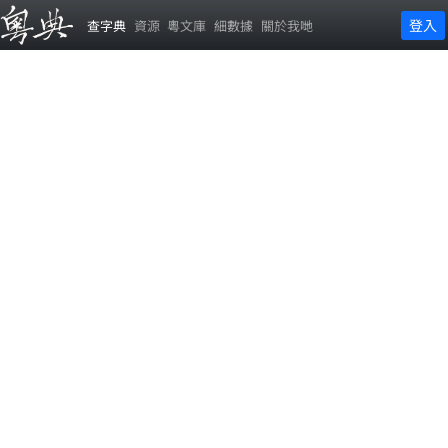
登入
查字典
資源
粵文庫
細數據
關於我哋