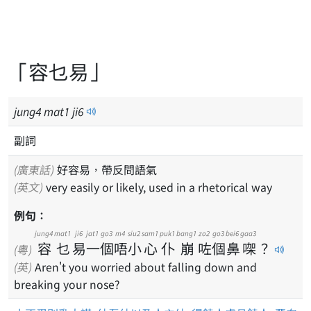
「容乜易」
jung
4
mat
1
ji
6
副詞
(廣東話)
好容易，帶反問語氣
(英文)
very easily or likely, used in a rhetorical way
例句：
jung4
mat1
ji6
jat1
go3
m4
siu2
sam1
puk1
bang1
zo2
go3
bei6
gaa3
容
乜
易
一
個
唔
小
心
仆
崩
咗
個
鼻
㗎
？
(粵)
(英)
Aren't you worried about falling down and
breaking your nose?