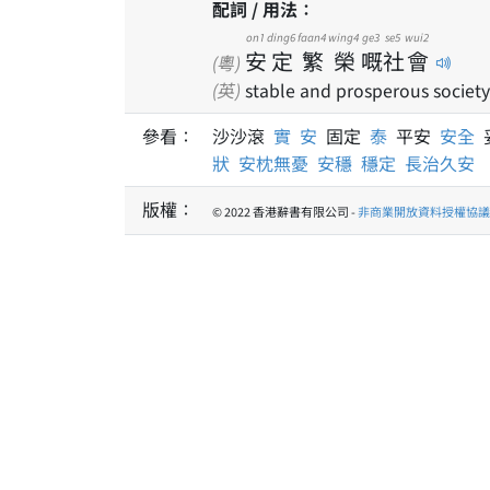
配詞 / 用法：
on1
ding6
faan4
wing4
ge3
se5
wui2
安
定
繁
榮
嘅
社
會
(粵)
(英)
stable and prosperous society
參看：
沙沙滾
實
安
固定
泰
平安
安全
狀
安枕無憂
安穩
穩定
長治久安
版權：
© 2022 香港辭書有限公司 -
非商業開放資料授權協議 1