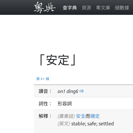
查字典
資源
粵文庫
細數據
「安定」
第 #1 條
讀音：
on
1
ding
6
詞性：
形容詞
解釋：
(廣東話)
安全
而
穩定
(英文)
stable; safe; settled