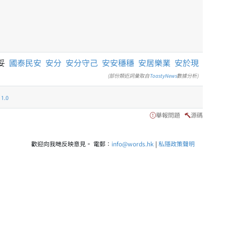
妥
國泰民安
安分
安分守己
安安穩穩
安居樂業
安於現
(部份類近詞彙取自
ToastyNews
數據分析)
.0
舉報問題
源碼
歡迎向我哋反映意見。 電郵：
info@words.hk
|
私隱政策聲明