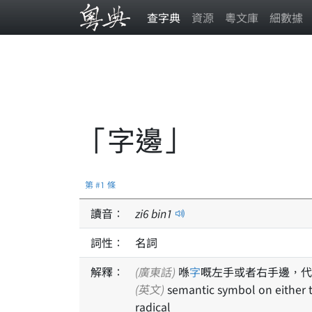
查字典
資源
粵文庫
細數據
「字邊」
第 #1 條
讀音：
zi
6
bin
1
詞性：
名詞
解釋：
(廣東話)
喺
字
嘅左手或者右手邊，代
(英文)
semantic symbol on either the left or right side of a character to represent its
radical