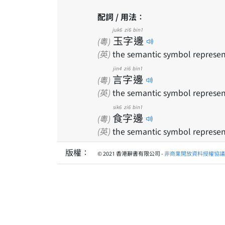
配詞 / 用法：
juk6
zi6
bin1
玉
字
邊
(粵)
(英)
the semantic symbol represen
jin4
zi6
bin1
言
字
邊
(粵)
(英)
the semantic symbol represen
sik6
zi6
bin1
食
字
邊
(粵)
(英)
the semantic symbol represen
版權：
© 2021 香港辭書有限公司 -
非商業開放資料授權協議 1