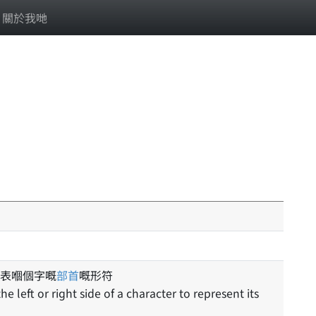
關於我哋
表嗰個字嘅
部首
嘅形符