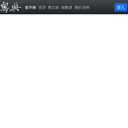
登入
查字典
資源
粵文庫
細數據
關於我哋