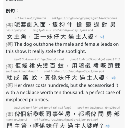
例句：
ni1
tou3
kek6
jap6
min6
zek3
gau2
zung6
coeng2
geng3
gwo3
deoi3
naam4
呢
套
劇
入
面
，
隻
狗
仲
搶
鏡
過
對
男
(粵)
neoi5
zyu2
gok3
zing3
jat1
mui1
zai2
daai6
gwo3
zyu2
jan4
po4
女
主
角
，
正
一
妹
仔
大
過
主
人
婆
。
(英)
The dog outshone the male and female leads on
this show. It really stole the spotlight.
keoi5
tiu4
kwan4
sin1
gei2
baak3
man1
jung6
lai4
can3
kwan4
ge3
geng2
lin2
佢
條
裙
先
幾
百
蚊
，
用
嚟
襯
裙
嘅
頸
鍊
(粵)
zau6
seng4
maan6
man1
zan1
hai6
mui1
zai2
daai6
gwo3
zyu2
jan4
po4
就
成
萬
蚊
，
真
係
妹
仔
大
過
主
人
婆
。
(英)
Her dress costs hundreds, but she accessorised it
with a necklace worth ten thousand: a perfect case of
misplaced priorities.
bei2
go3
san1
lei4
ge3
tung4
si6
co5
fong2
dou1
m4
bei2
gaan1
fong2
bou6
俾
個
新
嚟
嘅
同
事
坐
房
，
都
唔
俾
間
房
部
(粵)
mun4
zyu2
gun2
m4
hai6
mui1
zai2
daai6
gwo3
zyu2
jan4
po4
me1
門
主
管
，
唔
係
妹
仔
大
過
主
人
婆
咩
？