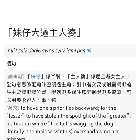
「妹仔大過主人婆」
mui
1
zai
2
daai
6
gwo
3
zyu
2
jan
4
po
4
語句
(廣東話)
「
妹仔
」係丫鬟，「主人婆」係屋企嘅女主人，
全句意思係配角仲巴閉過主角；引申指次要或附屬嘅嘢搶
咗主要嘅嘢嘅位置，得到更多關注甚至獲得更多資源；可
以用嚟形容人、事、物
(英文)
to have one's priorities backward; for the
"lesser" to have stolen the spotlight of the "greater";
a situation where "the tail is wagging the dog";
literally: the maidservant (is) overshadowing her
mistress