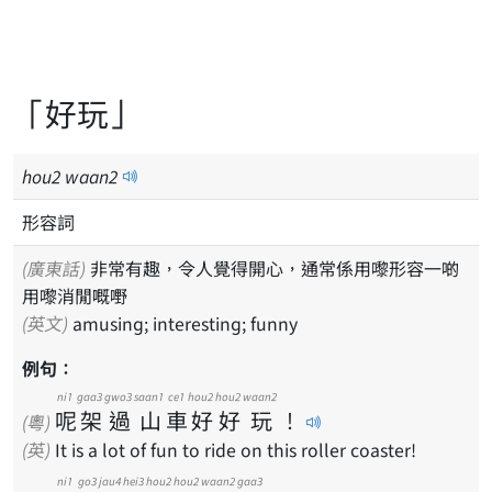
「好玩」
hou
2
waan
2
形容詞
(廣東話)
非常有趣，令人覺得開心，通常係用嚟形容一啲
用嚟消閒嘅嘢
(英文)
amusing; interesting; funny
例句：
ni1
gaa3
gwo3
saan1
ce1
hou2
hou2
waan2
呢
架
過
山
車
好
好
玩
！
(粵)
(英)
It is a lot of fun to ride on this roller coaster!
ni1
go3
jau4
hei3
hou2
hou2
waan2
gaa3