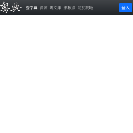
登入
查字典
資源
粵文庫
細數據
關於我哋