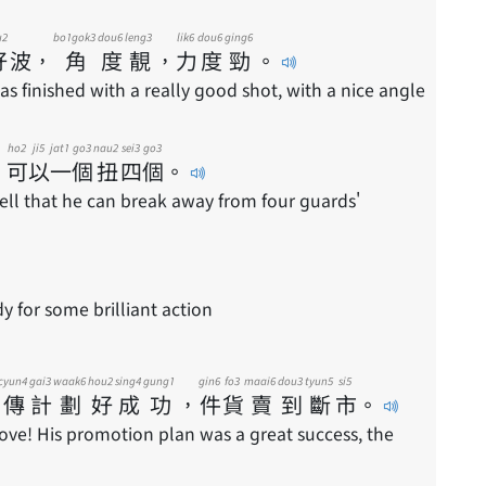
u2
bo1gok3
dou6
leng3
lik6
dou6
ging6
好
波
，
角
度
靚
，
力
度
勁
。
s finished with a really good shot, with a nice angle
ho2
ji5
jat1
go3
nau2
sei3
go3
，
可
以
一
個
扭
四
個
。
ell that he can break away from four guards'
 for some brilliant action
cyun4
gai3
waak6
hou2
sing4
gung1
gin6
fo3
maai6
dou3
tyun5
si5
傳
計
劃
好
成
功
，
件
貨
賣
到
斷
市
。
e! His promotion plan was a great success, the