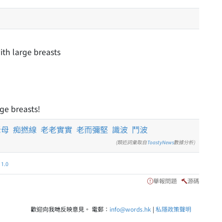
ith large breasts
ge breasts!
老母
痴撚線
老老實實
老而彌堅
識波
鬥波
(類近詞彙取自
ToastyNews
數據分析)
.0
舉報問題
源碼
歡迎向我哋反映意見。 電郵：
info@words.hk
|
私隱政策聲明