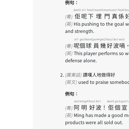
例句：
keoi5
ni1
haa5
maai4
mun4
zan1
hai6
ho
佢
呢
下
埋
門
真
係
(粵)
(英)
His pushing to the goal wa
and strength.
ni1
go3
kau4
jyun4
gei2
hou2
bo1
wo3
呢
個
球
員
幾
好
波
喎
(粵)
(英)
This player performs so w
defense alone.
(廣東話)
讚嘆人地做得好
(英文)
used to praise somebody
例句：
aa3
ming4
hou2
bo1
keoi5
go3
syun1
阿
明
好
波
！
佢
個
宣
(粵)
(英)
Ming has made a good mov
products were all sold out.