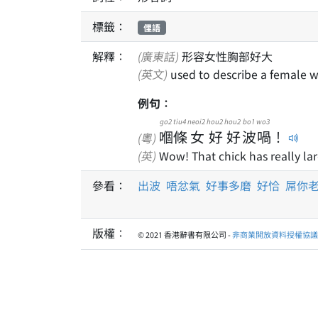
標籤：
俚語
解釋：
(廣東話)
形容女性胸部好大
(英文)
used to describe a female w
例句：
go2
tiu4
neoi2
hou2
hou2
bo1
wo3
嗰
條
女
好
好
波
喎
！
(粵)
(英)
Wow! That chick has really lar
參看：
出波
唔忿氣
好事多磨
好恰
屌你
版權：
© 2021 香港辭書有限公司 -
非商業開放資料授權協議 1