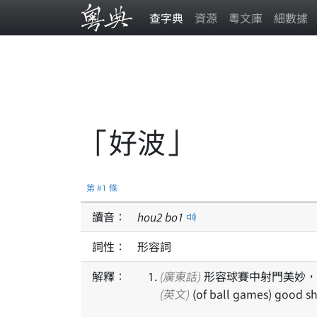
查字典
資源
粵文庫
細數據
「好波」
第 #1 條
讀音：
hou
2
bo
1
詞性：
形容詞
解釋：
(廣東話)
形容球賽中射門美妙，
(英文)
(of ball games) good sho