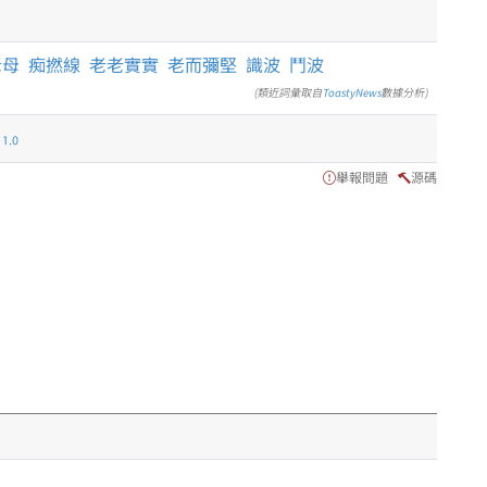
老母
痴撚線
老老實實
老而彌堅
識波
鬥波
(類近詞彙取自
ToastyNews
數據分析)
.0
舉報問題
源碼