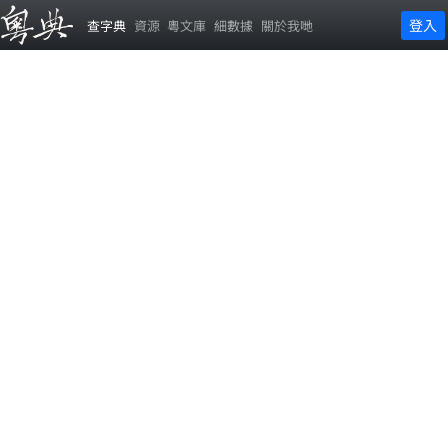
登入
查字典
資源
粵文庫
細數據
關於我哋