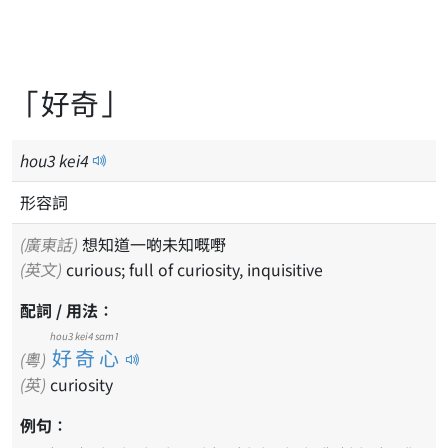
「好奇」
hou
3
kei
4
形容詞
(廣東話)
想知道一啲未知嘅嘢
(英文)
curious; full of curiosity, inquisitive
配詞 / 用法：
hou3 kei4 sam1
好奇心
(粵)
(英)
curiosity
例句：