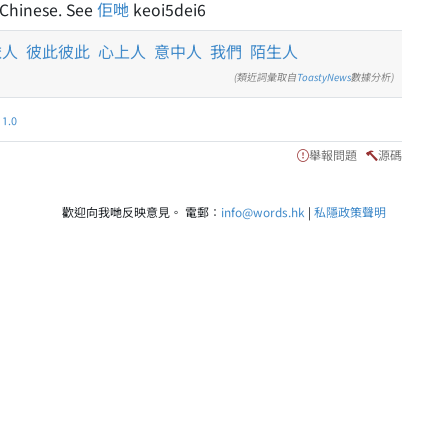
 Chinese. See
佢哋
keoi5dei6
依人
彼此彼此
心上人
意中人
我們
陌生人
(類近詞彙取自
ToastyNews
數據分析)
.0
舉報問題
源碼
歡迎向我哋反映意見。 電郵：
info@words.hk
|
私隱政策聲明