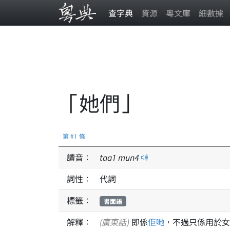
查字典
資源
粵文庫
細數據
「她們」
第 #1 條
讀音：
taa
1
mun
4
詞性：
代詞
標籤：
書面語
解釋：
(廣東話)
即係
佢哋
，不過只係用於女