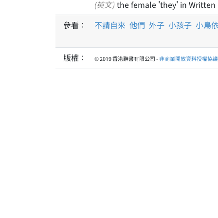
(英文)
the female 'they' in Written
參看：
不請自來
他們
外子
小孩子
小鳥
版權：
© 2019 香港辭書有限公司 -
非商業開放資料授權協議 1