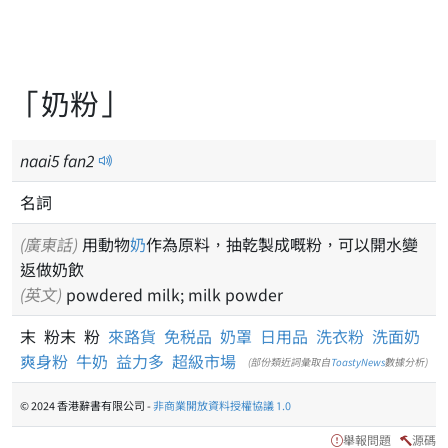
「奶粉」
naai
5
fan
2
名詞
(廣東話)
用動物
奶
作為原料，抽乾製成嘅粉，可以開水變
返做奶飲
(英文)
powdered milk; milk powder
末 粉末 粉
來路貨
免税品
奶罩
日用品
洗衣粉
洗面奶
爽身粉
牛奶
益力多
超級市場
(部份類近詞彙取自
ToastyNews
數據分析)
© 2024 香港辭書有限公司 -
非商業開放資料授權協議 1.0
舉報問題
源碼