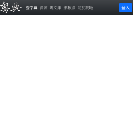
登入
查字典
資源
粵文庫
細數據
關於我哋