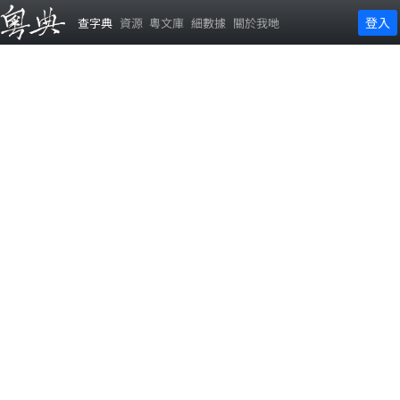
登入
查字典
資源
粵文庫
細數據
關於我哋