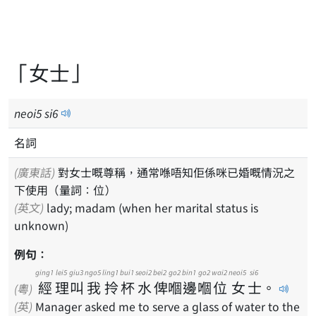
「女士」
neoi
5
si
6
名詞
(廣東話)
對女士嘅尊稱，通常喺唔知佢係咪已婚嘅情況之
下使用（量詞：位）
(英文)
lady; madam (when her marital status is
unknown)
例句：
ging1
lei5
giu3
ngo5
ling1
bui1
seoi2
bei2
go2
bin1
go2
wai2
neoi5
si6
經
理
叫
我
拎
杯
水
俾
嗰
邊
嗰
位
女
士
。
(粵)
(英)
Manager asked me to serve a glass of water to the