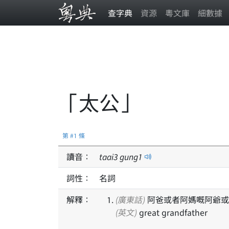
查字典
資源
粵文庫
細數據
「太公」
第 #1 條
讀音：
taai
3
gung
1
詞性：
名詞
解釋：
(廣東話)
阿爸或者阿媽嘅阿爺或
(英文)
great grandfather