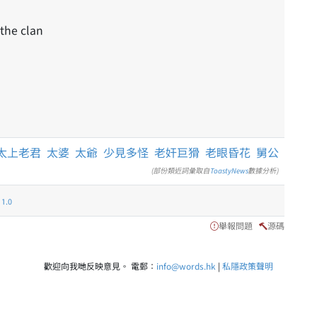
 the clan
太上老君
太婆
太爺
少見多怪
老奸巨猾
老眼昏花
舅公
(部份類近詞彙取自
ToastyNews
數據分析)
.0
舉報問題
源碼
歡迎向我哋反映意見。 電郵：
info@words.hk
|
私隱政策聲明