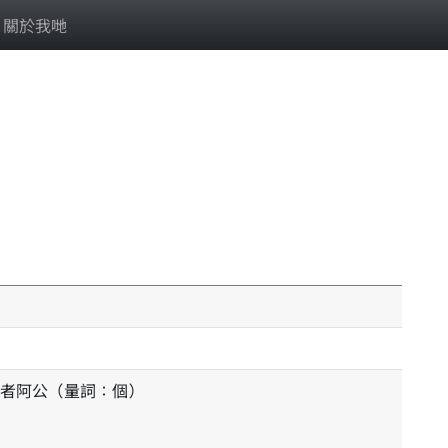
關於我哋
者阿公（量詞：個）