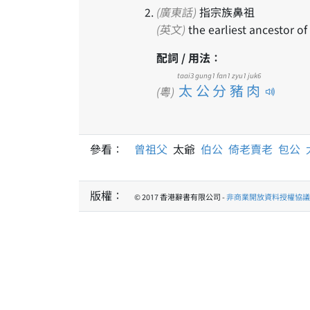
(廣東話)
指宗族鼻祖
(英文)
the earliest ancestor of
配詞 / 用法：
taai3 gung1 fan1 zyu1 juk6
太公分豬肉
(粵)
參看：
曾祖父
太爺
伯公
倚老賣老
包公
版權：
© 2017 香港辭書有限公司 -
非商業開放資料授權協議 1