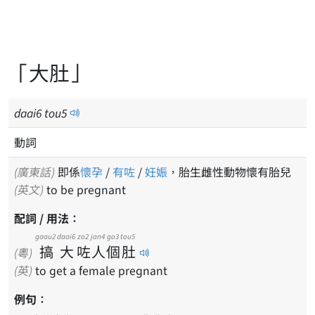
「大肚」
daai
6
tou
5
動詞
(廣東話)
即係
懷孕
/
有咗
/
妊娠
，胎生雌性動物懷有胎兒
(英文)
to be pregnant
配詞 / 用法：
gaau2
daai6
zo2
jan4
go3
tou5
搞
大
咗
人
個
肚
(粵)
(英)
to get a female pregnant
例句：