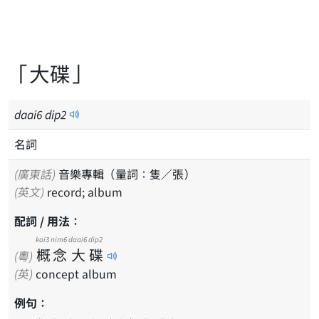
「大碟」
daai
6
dip
2
名詞
(廣東話)
音樂專輯（量詞：隻／張）
(英文)
record; album
配詞 / 用法：
koi3
nim6
daai6
dip2
概
念
大
碟
(粵)
(英)
concept album
例句：