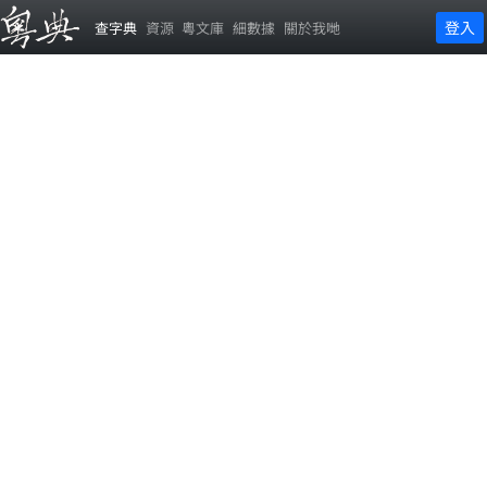
登入
查字典
資源
粵文庫
細數據
關於我哋