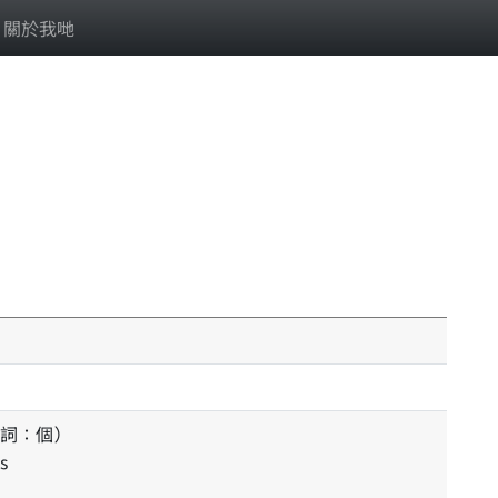
關於我哋
詞：個）
s