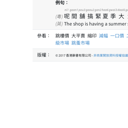
例句：
ni1
gaan1
pou3
gaau2
gan2
haa6
gwai3
daai6
g
呢
間
舖
搞
緊
夏
季
大
(粵)
(英)
The shop is having a summer s
參看：
跳樓價 大平賣 縮印
減幅
一口價
級市場
跳蚤市場
版權：
© 2017 香港辭書有限公司 -
非商業開放資料授權協議 1