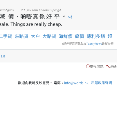
aam2
gaa3
di1
je5
zan1
hai6
hou2
peng4
減
價
，
啲
嘢
真
係
好
平
。
ale. Things are really cheap.
二手貨
來路貨
大户
大路貨
海鮮價
癲價
薄利多銷
超
(部份類近詞彙取自
ToastyNews
數據分析)
.0
舉報問題
源碼
歡迎向我哋反映意見。 電郵：
info@words.hk
|
私隱政策聲明