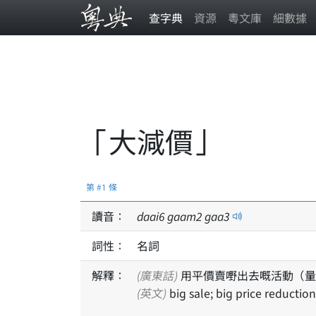
查字典
資源
粵文庫
細數據
「大減價」
第 #1 條
讀音：
daai
6
gaam
2
gaa
3
詞性：
名詞
解釋：
(廣東話)
用平價賣嘢出去嘅活動（量
(英文)
big sale; big price reduction