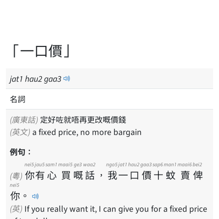
「一口價」
jat
1
hau
2
gaa
3
名詞
(廣東話)
定好咗就唔再更改嘅價錢
(英文)
a fixed price, no more bargain
例句：
nei5
jau5
sam1
maai5
ge3
waa2
ngo5
jat1
hau2
gaa3
sap6
man1
maai6
bei2
你
有
心
買
嘅
話
，
我
一
口
價
十
蚊
賣
俾
(粵)
nei5
你
。
(英)
If you really want it, I can give you for a fixed price