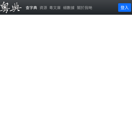
登入
查字典
資源
粵文庫
細數據
關於我哋