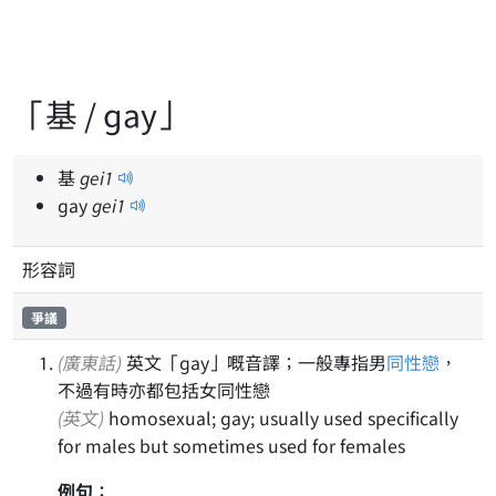
「基 / gay」
基
gei
1
gay
gei
1
形容詞
爭議
(廣東話)
英文「gay」嘅音譯；一般專指男
同性戀
，
不過有時亦都包括女同性戀
(英文)
homosexual; gay; usually used specifically
for males but sometimes used for females
例句：