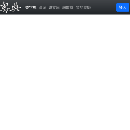
登入
查字典
資源
粵文庫
細數據
關於我哋