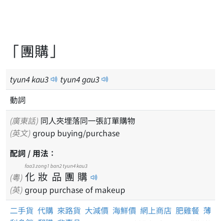
「團購」
tyun
4
kau
3
tyun
4
gau
3
動詞
(廣東話)
同人夾埋落同一張訂單購物
(英文)
group buying/purchase
配詞 / 用法：
faa3
zong1
ban2
tyun4
kau3
化
妝
品
團
購
(粵)
(英)
group purchase of makeup
二手貨
代購
來路貨
大減價
海鮮價
網上商店
肥雞餐
薄