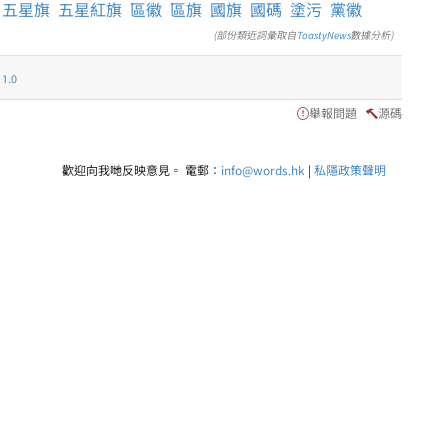
五星旗
五星紅旗
區徽
區旗
國旗
國碼
塗污
黨徽
(部份類近詞彙取自
ToastyNews
數據分析)
.0
舉報問題
源碼
歡迎向我哋反映意見。 電郵：
info@words.hk
|
私隱政策聲明