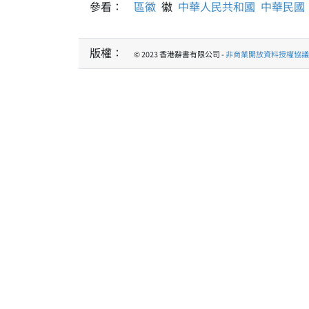
參看：
區徽
徽
中華人民共和國
中華民國
版權：
© 2023 香港辭書有限公司 -
非商業開放資料授權協議 1