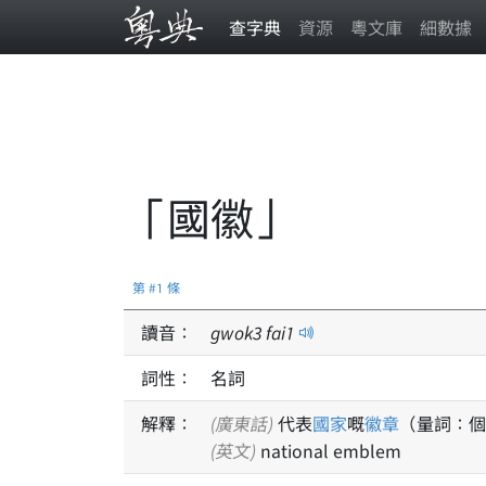
查字典
資源
粵文庫
細數據
「國徽」
第 #1 條
讀音：
gwok
3
fai
1
詞性：
名詞
解釋：
(廣東話)
代表
國家
嘅
徽章
（量詞：個
(英文)
national emblem