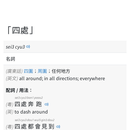
「四處」
sei
3
cyu
3
名詞
(廣東話)
四圍
；
周圍
；任何地方
(英文)
all around; in all directions; everywhere
配詞 / 用法：
sei3
cyu3
ban1
paau2
四
處
奔
跑
(粵)
(英)
to dash around
sei3
cyu3
dou1
wui5
gin3
dou2
四
處
都
會
見
到
(粵)