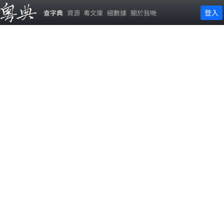
登入
查字典
資源
粵文庫
細數據
關於我哋