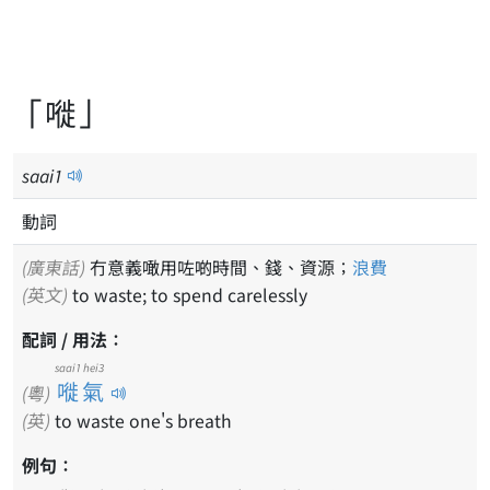
「嘥」
saai
1
動詞
(廣東話)
冇意義噉用咗啲時間、錢、資源；
浪費
(英文)
to waste; to spend carelessly
配詞 / 用法：
saai1 hei3
嘥氣
(粵)
(英)
to waste one's breath
例句：