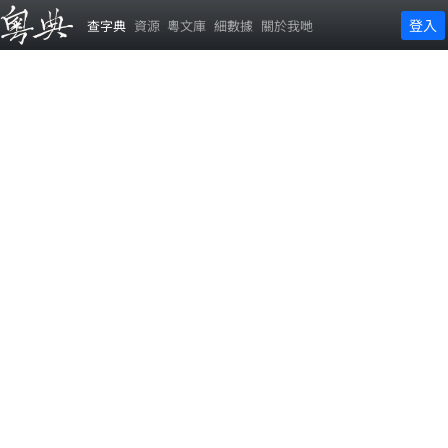
登入
查字典
資源
粵文庫
細數據
關於我哋