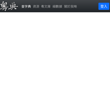
登入
查字典
資源
粵文庫
細數據
關於我哋