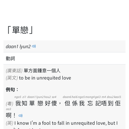
「單戀」
daan
1
lyun
2
動詞
(廣東話)
單方面鍾意一個人
(英文)
to be in unrequited love
例句：
ngo5
zi1
daan1
lyun2
hou2
so4
daan6
hai6
ngo5
mong4
gei3
m4
dou2
keoi5
我
知
單
戀
好
傻
，
但
係
我
忘
記
唔
到
佢
(粵)
aa3
啊
！
(英)
I know I'm a fool to fall in unrequited love, but I