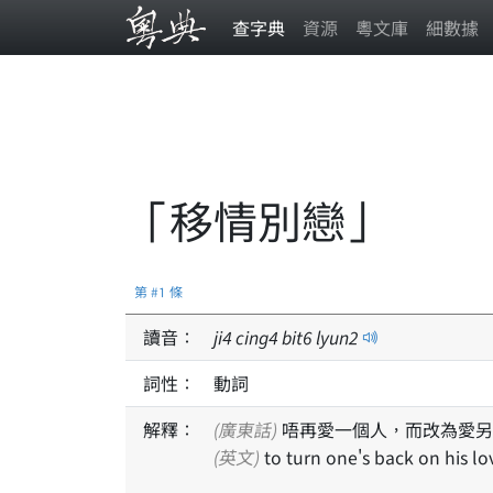
查字典
資源
粵文庫
細數據
「移情別戀」
第 #1 條
讀音：
ji
4
cing
4
bit
6
lyun
2
詞性：
動詞
解釋：
(廣東話)
唔再愛一個人，而改為愛另
(英文)
to turn one's back on his l