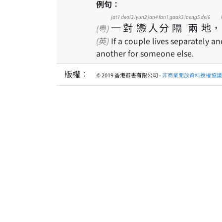
例句：
jat1
deoi3
lyun2
jan4
fan1
gaak3
loeng5
dei6
一
對
戀
人
分
隔
兩
地
，
(粵)
(英)
If a couple lives separately an
another for someone else.
版權：
© 2019 香港辭書有限公司 -
非商業開放資料授權協議 1