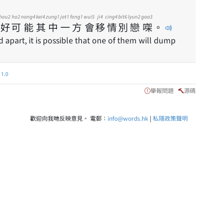
hou2
ho2
nang4
kei4
zung1
jat1
fong1
wui5
ji4
cing4
bit6
lyun2
gaa3
好
可
能
其
中
一
方
會
移
情
別
戀
㗎
。
d apart, it is possible that one of them will dump
.0
舉報問題
源碼
歡迎向我哋反映意見。 電郵：
info@words.hk
|
私隱政策聲明