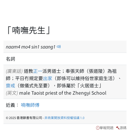
「喃嘸先生」
naam
4
mo
4
sin
1
saang
1
名詞
(廣東話)
道教
正一
派男道士；奉張天師（張道陵）為祖
師；平日冇規定要
出家
（即係可以維持俗世家庭生活）、
齋戒
（做儀式先至要），即係屬於「火居道士」
(英文)
male Taoist priest of the Zhengyi School
近義：
喃嘸師傅
© 2025 香港辭書有限公司 -
非商業開放資料授權協議 1.0
舉報問題
源碼