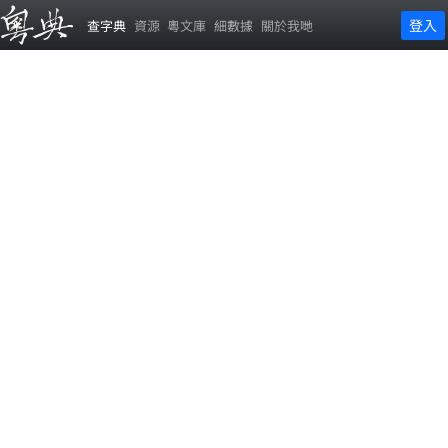
登入
查字典
資源
粵文庫
細數據
關於我哋