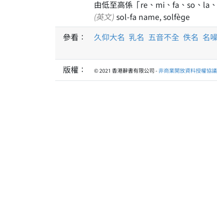
由低至高係「re、mi、fa、so、la、
(英文)
sol-fa name, solfège
參看：
久仰大名
乳名
五音不全
佚名
名
版權：
© 2021 香港辭書有限公司 -
非商業開放資料授權協議 1