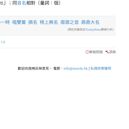
ti」；同
音名
相對（量詞：個）
噪一時
唱雙簧
摘名
榜上無名
靡靡之音
鼎鼎大名
(類近詞彙取自
ToastyNews
數據分析)
.0
舉報問題
源碼
歡迎向我哋反映意見。 電郵：
info@words.hk
|
私隱政策聲明