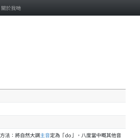
關於我哋
方法：將自然大調
主音
定為「do」，八度當中嘅其他音