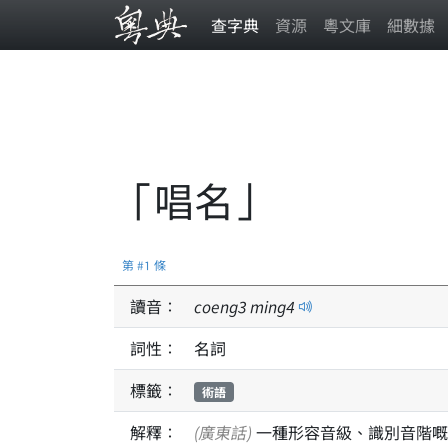
查字典
資源
粵文庫
細數據
「唱名」
第 #1 條
讀音：
coeng
3
ming
4
詞性：
名詞
標籤：
術語
解釋：
(廣東話)
一種形容音級、識別音階嘅